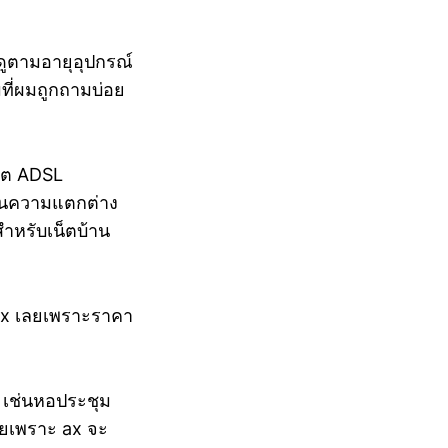
าดูตามอายุอุปกรณ์
ที่ผมถูกถามบ่อย
น็ต ADSL
เห็นความแตกต่าง
สำหรับเน็ตบ้าน
้ ax เลยเพราะราคา
อะ เช่นหอประชุม
ลยเพราะ ax จะ