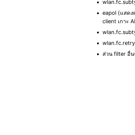
wlan.fc.sub
eapol (แสดงผ
client เกาะ A
wlan.fc.subty
wlan.fc.retry 
ส่วน filter อ