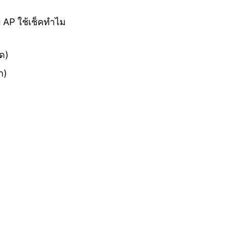
 AP ใช้เช็คทำไม
ุด)
า)