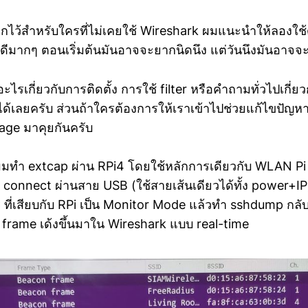
ากไว้สำหรับใครที่ไม่เคยใช้ Wireshark ผมแนะนำให้ลองใช้ด
ที่ดีมากๆ ตอนเริ่มต้นมันอาจจะยากนิดนึง แต่วันนึงมันอาจจะ
ไรเกี่ยวกับการติดตั้ง การใช้ filter หรือคำถามทั่วไปเกี่ย
้เลยครับ ส่วนถ้าใครต้องการให้เราเข้าไปช่วยแก้ไขปัญหา W
age มาคุยกันครับ
มทำ extcap ผ่าน RPi4 โดยใช้หลักการเดียวกับ WLAN Pi คื
 connect ผ่านสาย USB (ใช้สายเส้นเดียวได้ทั้ง power+IP
ที่เสียบกับ RPi เป็น Monitor Mode แล้วทำ sshdump ก
 frame เด้งขึ้นมาใน Wireshark แบบ real-time